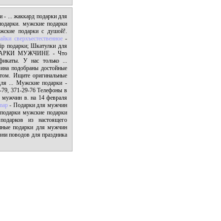
 - ... жаккард подарки для
одарки. мужские подарки
ские подарки с душой!.
айки сверхъестественное
-
ip подарки; Шкатулки для
ПОДАРКИ МУЖЧИНЕ - Что
фикаты. У нас только ...
зина подобраны достойные
ом. Ищите оригинальные
ля ... Мужские подарки -
3-79, 371-29-76 Телефоны в
 мужчин в. на 14 февраля
map
- Подарки для мужчин
-подарки мужские подарки
подарков из настоящего
пные подарки для мужчин
ни поводов для праздника