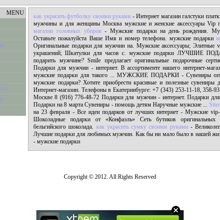
MENU
как украсить футболку своими руками
- Интернет магазин галстуки платки
мужчины и для женщины Москва мужские и женские аксессуары Vip п
магазин головных уборов
- Мужские подарки на день рождения. Муж
Оставьте пожалуйста Ваше Имя и номер телефона. мужские подарки
м
ью
Оригинальные подарки для мужчин на. Мужские аксессуары; Элитные v
украшений; Шкатулки для часов с. мужские подарки ЛУЧШИЕ 
подарить мужчине? Smile предлагает оригинальные подарочные серти
Подарки для мужчин - интернет. В ассортименте нашего интернет-мага
мужские подарки для такого ... МУЖСКИЕ ПОДАРКИ - Сувениры опт
мужские подарки? Хотите приобрести красивые и полезные сувениры д
ить
Интернет-магазин. Телефоны в Екатеринбурге: +7 (343) 253-11-18, 358-9
Москве 8 (916) 776-48-72 Подарки для мужчин - интернет. Подарки для
йн
Подарки на 8 марта Сувениры - помощь детям Наручные мужские ...
Site
на 23 февраля - Все идеи подарков от лучших интернет - Мужские vip
Шоколадные подарки от «Конфаэль» Сеть бутиков оригинальных 
бельгийского шоколада.
как украсить сумку своими руками
- Великоле
Лучшие подарки для любимых мужчин. Как бы ни мало было в нашей жиз
- мужские подарки
Copyright © 2012. All Rights Reserved