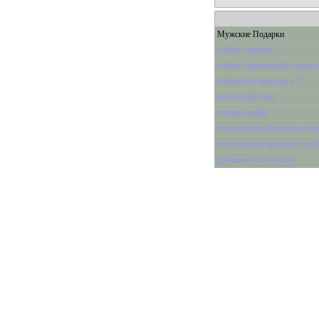
Мужские Подарки
майки спицами
майки с прикольной надпис
победитель фактора а 2
детские трусики
хиларри дафф
складыватель футболок куп
исторические фильмы онла
рубашки поло купить